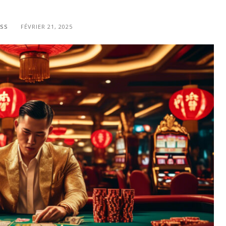
ISS
FÉVRIER 21, 2025