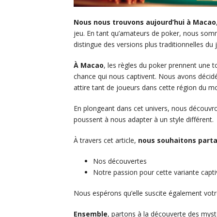
Nous nous trouvons aujourd’hui à Macao
jeu. En tant qu’amateurs de poker, nous somm
distingue des versions plus traditionnelles du 
À Macao
, les règles du poker prennent une 
chance qui nous captivent. Nous avons décidé
attire tant de joueurs dans cette région du m
En plongeant dans cet univers, nous découvron
poussent à nous adapter à un style différent.
À travers cet article,
nous souhaitons part
Nos découvertes
Notre passion pour cette variante capt
Nous espérons qu’elle suscite également votre 
Ensemble
, partons à la découverte des mys