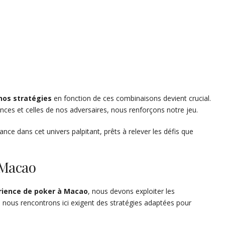
nos stratégies
en fonction de ces combinaisons devient crucial.
ces et celles de nos adversaires, nous renforçons notre jeu.
e dans cet univers palpitant, prêts à relever les défis que
 Macao
périence de poker à Macao
, nous devons exploiter les
ue nous rencontrons ici exigent des stratégies adaptées pour