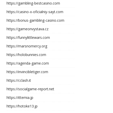
https://gambling-bestcasino.com
https://casino-x-oficialniy-sayt.com
https://bonus-gambling-casino.com
https://gameonvystava.cz
https://funnylittlewars.com
https://marsnomercy.org
https://holobunnies.com
https://agenda-game.com
https://invincibletiger.com
https://cclash.it
https://socialgame-report.net
https://ittemia.jp
https://hotoke13.jp