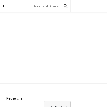
ACT
ES CASINOS
Recherche
RECHERCHE