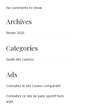
No comments to show.
Archives
février 2025
Categories
Guide des casinos
Ads
Consultez
le site Casino comparatif
.
Consultez ce
site de paris sportif hors
arjel
.