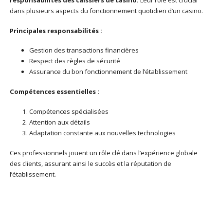
dans plusieurs aspects du fonctionnement quotidien d’un casino.
Principales responsabilités :
Gestion des transactions financières
Respect des règles de sécurité
Assurance du bon fonctionnement de l’établissement
Compétences essentielles :
Compétences spécialisées
Attention aux détails
Adaptation constante aux nouvelles technologies
Ces professionnels jouent un rôle clé dans l’expérience globale
des clients, assurant ainsi le succès et la réputation de
l’établissement.