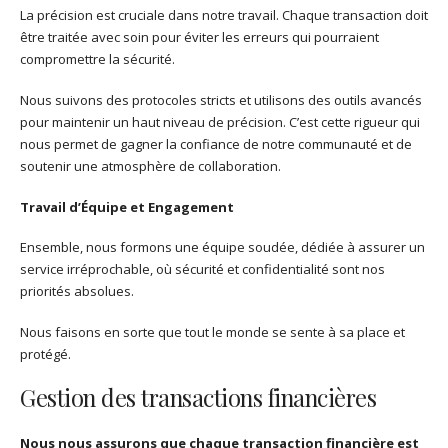
La précision est cruciale dans notre travail. Chaque transaction doit
être traitée avec soin pour éviter les erreurs qui pourraient
compromettre la sécurité.
Nous suivons des protocoles stricts et utilisons des outils avancés
pour maintenir un haut niveau de précision. C’est cette rigueur qui
nous permet de gagner la confiance de notre communauté et de
soutenir une atmosphère de collaboration.
Travail d’Équipe et Engagement
Ensemble, nous formons une équipe soudée, dédiée à assurer un
service irréprochable, où sécurité et confidentialité sont nos
priorités absolues.
Nous faisons en sorte que tout le monde se sente à sa place et
protégé.
Gestion des transactions financières
Nous nous assurons que chaque transaction financière est