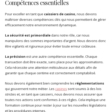
Compétences essentielles
Pour exceller en tant que
caissiers de casino
, nous devons
maîtriser diverses compétences clés qui nous permettent de gérer
efficacement notre environnement dynamique.
La sécurité est primordiale
dans notre rôle, car nous
manipulons des sommes importantes d’argent. Nous devons donc
être vigilants et rigoureux pour éviter toute erreur coûteuse.
La précision
est une autre compétence essentielle. Chaque
transaction doit être exacte, sans place pour les approximations.
Cela nécessite une attention méticuleuse aux détails afin de
garantir que chaque centime est correctement comptabilisé.
Nous devons également bien comprendre les
réglementations
qui gouvernent notre métier. Les
casinos
sont soumis à des lois
strictes et, en tant que caissiers, nous devons nous assurer que
toutes nos actions sont conformes à ces règles. Cela implique une
formation continue pour rester à jour sur les nouvelles législations
et les procédures internes.