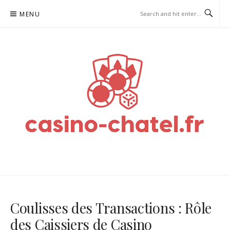
Skip
MENU
to
content
CASINO-CHATEL.FR – GUIDE
DES CASINOS
Coulisses des Transactions : Rôle
des Caissiers de Casino