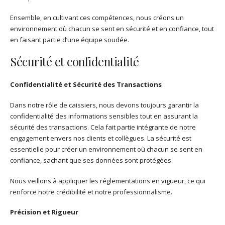
Ensemble, en cultivant ces compétences, nous créons un
environnement où chacun se sent en sécurité et en confiance, tout
en faisant partie d’une équipe soudée.
Sécurité et confidentialité
Confidentialité et Sécurité des Transactions
Dans notre rôle de caissiers, nous devons toujours garantir la
confidentialité des informations sensibles tout en assurant la
sécurité des transactions. Cela fait partie intégrante de notre
engagement envers nos clients et collègues. La sécurité est
essentielle pour créer un environnement où chacun se sent en
confiance, sachant que ses données sont protégées.
Nous veillons à appliquer les réglementations en vigueur, ce qui
renforce notre crédibilité et notre professionnalisme.
Précision et Rigueur