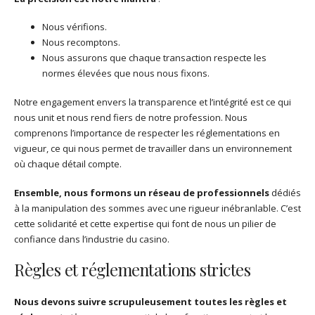
Nous vérifions.
Nous recomptons.
Nous assurons que chaque transaction respecte les
normes élevées que nous nous fixons.
Notre engagement envers la transparence et l’intégrité est ce qui
nous unit et nous rend fiers de notre profession. Nous
comprenons l’importance de respecter les réglementations en
vigueur, ce qui nous permet de travailler dans un environnement
où chaque détail compte.
Ensemble, nous formons un réseau de professionnels
dédiés
à la manipulation des sommes avec une rigueur inébranlable. C’est
cette solidarité et cette expertise qui font de nous un pilier de
confiance dans l’industrie du casino.
Règles et réglementations strictes
Nous devons suivre scrupuleusement toutes les règles et