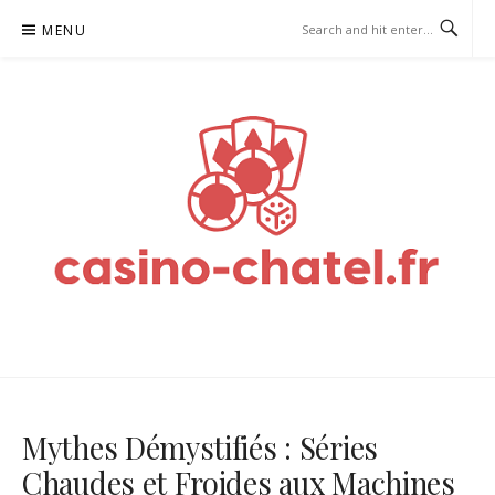
Skip
MENU
to
content
CASINO-CHATEL.FR – GUIDE
DES CASINOS
Mythes Démystifiés : Séries
Chaudes et Froides aux Machines